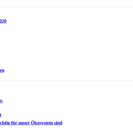
2026
en
8)
t
chtig für unser Ökosystem sind