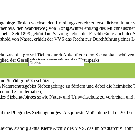
ebirge für den wachsenden Erholungsverkehr zu erschließen. In nur w
henfels, den Wanderweg von Königswinter entlang des Milchhäusche
mehr. Seit 1899 gehört laut Satzung neben der Erschließung auch der 
thold von Nasse, erhielt der VVS das Recht zur Durchführung einer L
schutzrecht – große Flächen durch Ankauf vor dem Steinabbau schütze
tglied der Gesellschafterversammlung des Naturparks.
und Schädigung zu schützen,
aturschutzgebiet Siebengebirge zu fördern und dabei die heimische T
n und zu unterhalten,
t des Siebengebirges sowie Natur- und Umweltschutz zu verbreiten un
d die Pflege des Siebengebirges. Als jüngste Maßnahme hat er 2010 ru
.
iche, ständig aktualisierte Archiv des VVS, das im Stadtarchiv Bonn 