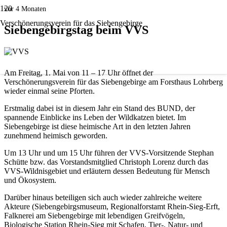
vor 4 Monaten
Verschönerungsverein für das Siebengebirge
Siebengebirgstag beim VVS
Am Freitag, 1. Mai von 11 – 17 Uhr öffnet der
Verschönerungsverein für das Siebengebirge am Forsthaus Lohrberg
wieder einmal seine Pforten.
Erstmalig dabei ist in diesem Jahr ein Stand des BUND, der
spannende Einblicke ins Leben der Wildkatzen bietet. Im
Siebengebirge ist diese heimische Art in den letzten Jahren
zunehmend heimisch geworden.
Um 13 Uhr und um 15 Uhr führen der VVS-Vorsitzende Stephan
Schütte bzw. das Vorstandsmitglied Christoph Lorenz durch das
VVS-Wildnisgebiet und erläutern dessen Bedeutung für Mensch
und Ökosystem.
Darüber hinaus beteiligen sich auch wieder zahlreiche weitere
Akteure (Siebengebirgsmuseum, Regionalforstamt Rhein-Sieg-Erft,
Falknerei am Siebengebirge mit lebendigen Greifvögeln,
Biologische Station Rhein-Sieg mit Schafen, Tier-, Natur- und