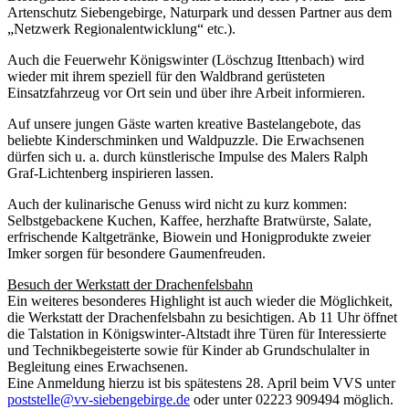
Artenschutz Siebengebirge, Naturpark und dessen Partner aus dem
„Netzwerk Regionalentwicklung“ etc.).
Auch die Feuerwehr Königswinter (Löschzug Ittenbach) wird
wieder mit ihrem speziell für den Waldbrand gerüsteten
Einsatzfahrzeug vor Ort sein und über ihre Arbeit informieren.
Auf unsere jungen Gäste warten kreative Bastelangebote, das
beliebte Kinderschminken und Waldpuzzle. Die Erwachsenen
dürfen sich u. a. durch künstlerische Impulse des Malers Ralph
Graf-Lichtenberg inspirieren lassen.
Auch der kulinarische Genuss wird nicht zu kurz kommen:
Selbstgebackene Kuchen, Kaffee, herzhafte Bratwürste, Salate,
erfrischende Kaltgetränke, Biowein und Honigprodukte zweier
Imker sorgen für besondere Gaumenfreuden.
Besuch der Werkstatt der Drachenfelsbahn
Ein weiteres besonderes Highlight ist auch wieder die Möglichkeit,
die Werkstatt der Drachenfelsbahn zu besichtigen. Ab 11 Uhr öffnet
die Talstation in Königswinter-Altstadt ihre Türen für Interessierte
und Technikbegeisterte sowie für Kinder ab Grundschulalter in
Begleitung eines Erwachsenen.
Eine Anmeldung hierzu ist bis spätestens 28. April beim VVS unter
poststelle@vv-siebengebirge.de
oder unter 02223 909494 möglich.