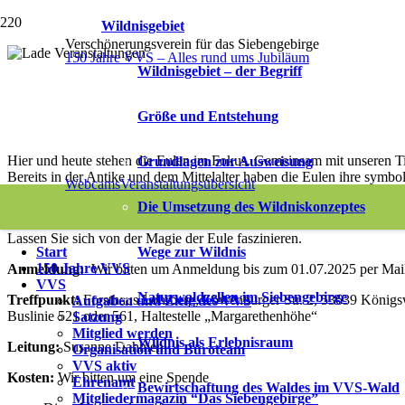
Wildnisgebiet
Verschönerungsverein für das Siebengebirge
150 Jahre VVS – Alles rund ums Jubiläum
Wildnisgebiet – der Begriff
Mystisch-magischer Eulenabend – Ausgebu
Größe und Entstehung
4. Juli 2025 / 18:00
–
19:30
Hier und heute stehen die Eulen im Fokus. Gemeinsam mit unseren Ti
Grundlagen zur Ausweisung
Bereits in der Antike und dem Mittelalter haben die Eulen ihre symbol
Webcams
Veranstaltungsübersicht
Die Umsetzung des Wildniskonzeptes
Was bedeutet: „Eulen nach Athen tragen“ ? oder, was hat es mit dem
Lassen Sie sich von der Magie der Eule faszinieren.
Start
Wege zur Wildnis
150 Jahre VVS
Anmeldung:
Wir bitten um Anmeldung bis zum 01.07.2025 per Mai
VVS
Naturwaldzellen im Siebengebirge
Treffpunkt:
Forsthaus Lohrberg, Löwenburger Str. 2, 53639 Königs
Aufgaben und Ziele des VVS
Buslinie 521 oder 561, Haltestelle „Margarethenhöhe“
Satzung
Mitglied werden
Wildnis als Erlebnisraum
Leitung:
Susanne Dahmen
Organisation und Büroteam
VVS aktiv
Kosten:
Wir bitten um eine Spende
Ehrenamt
Bewirtschaftung des Waldes im VVS-Wald
Mitgliedermagazin “Das Siebengebirge”