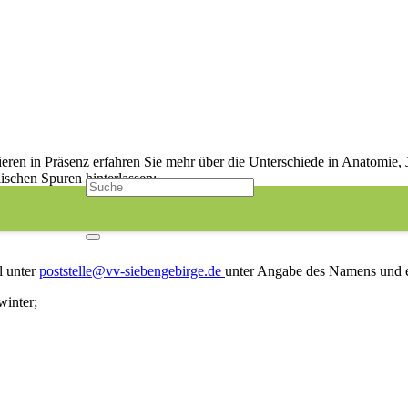
cht! Weitere Termine in Planung und auf A
eren in Präsenz erfahren Sie mehr über die Unterschiede in Anatomie,
ischen Spuren hinterlassen:
 „Todesruf des Käuzchens“ auf sich? Wir haben eine Erklärung.
l unter
poststelle@vv-siebengebirge.de
unter Angabe des Namens und e
winter;